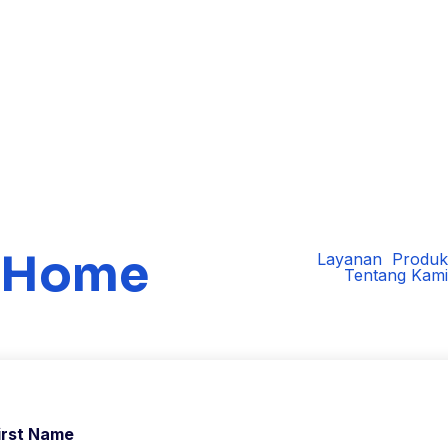
D
H
M
S
Home
Layanan
Produk
Tentang Kami
irst Name