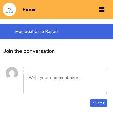
Home
Membuat Case Report
Membuat Kerangka
0/3
Join the conversation
Kerangka pikir
00:00
kerangka kkk
00:00
quiz kerangka pikir
Membuat Pendahuluan
Submit
Membuat Daftar Pustaka