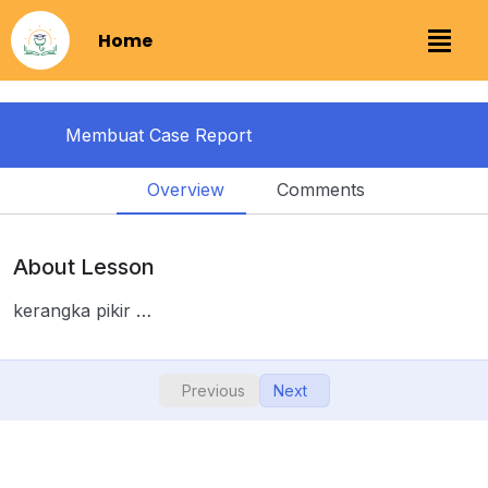
Home
Membuat Case Report
Overview
Comments
Membuat Kerangka
0/3
Kerangka pikir
00:00
About Lesson
kerangka kkk
00:00
kerangka pikir …
quiz kerangka pikir
Previous
Next
Membuat Pendahuluan
Membuat Daftar Pustaka